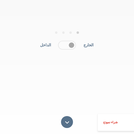
4
3
2
1
الخارج
الداخل
شراء نموذج