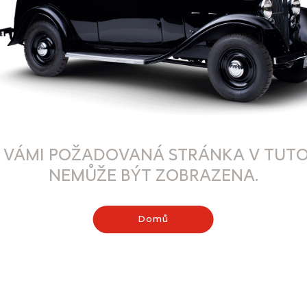
 VÁMI POŽADOVANÁ STRÁNKA V TUTO
NEMŮŽE BÝT ZOBRAZENA.
Domů