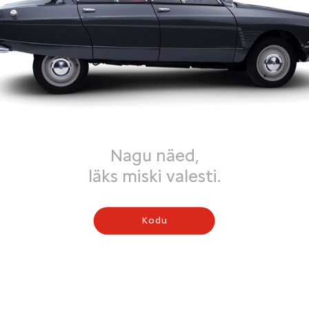
Nagu näed,
läks miski valesti.
Kodu