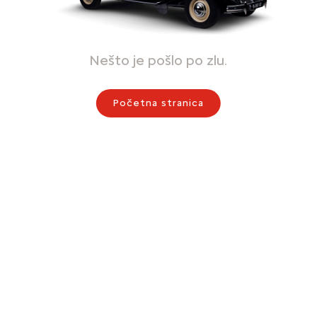
Nešto je pošlo po zlu.
Početna stranica