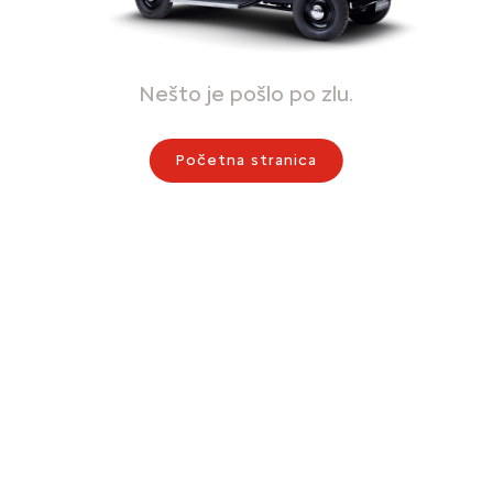
Nešto je pošlo po zlu.
Početna stranica