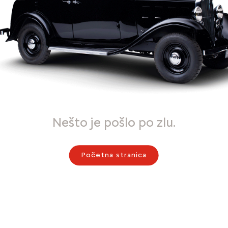
Nešto je pošlo po zlu.
Početna stranica