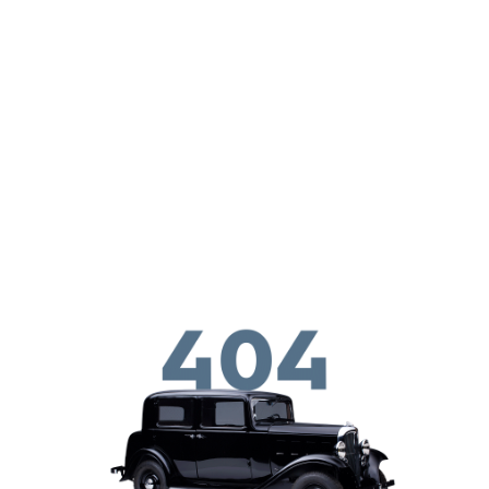
Skoči na glavni sadržaj