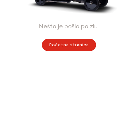
Nešto je pošlo po zlu.
Početna stranica