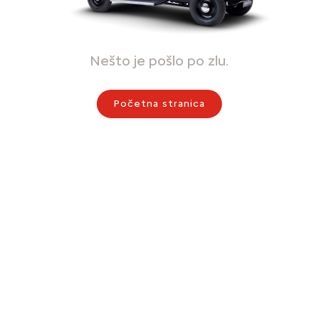
Nešto je pošlo po zlu.
Početna stranica