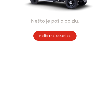
Nešto je pošlo po zlu.
Početna stranica