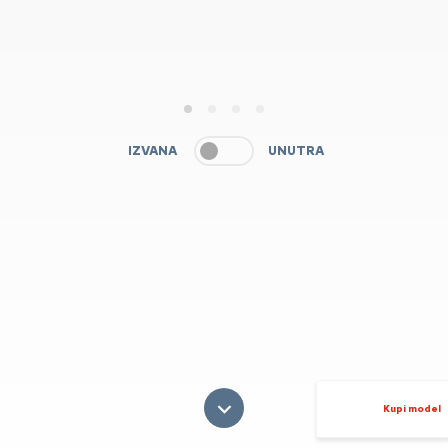
1
2
3
4
IZVANA
UNUTRA
Kupi model