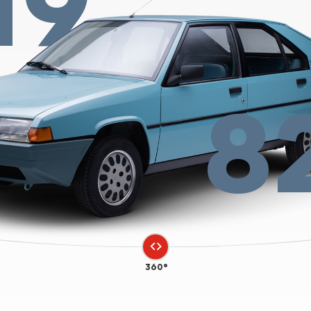
19
8
360°