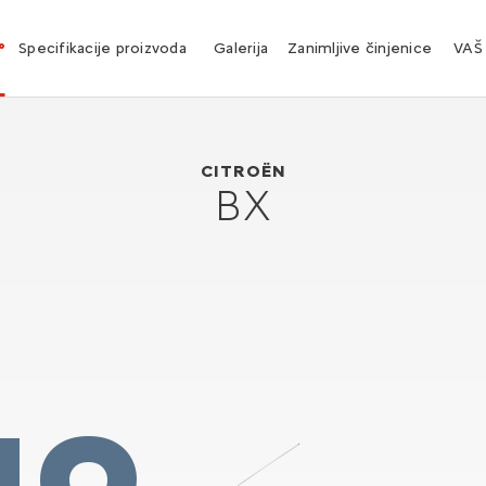
°
Specifikacije proizvoda
Galerija
Zanimljive činjenice
VAŠ
Citroën BX
1982
CITROËN
BX