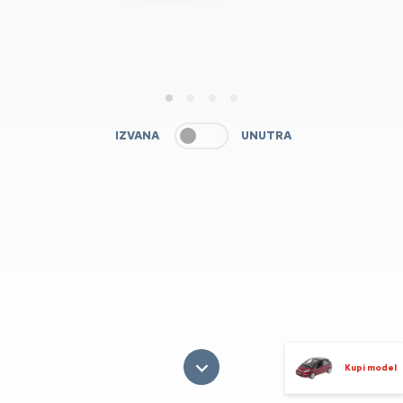
1
2
3
4
IZVANA
UNUTRA
Kupi model