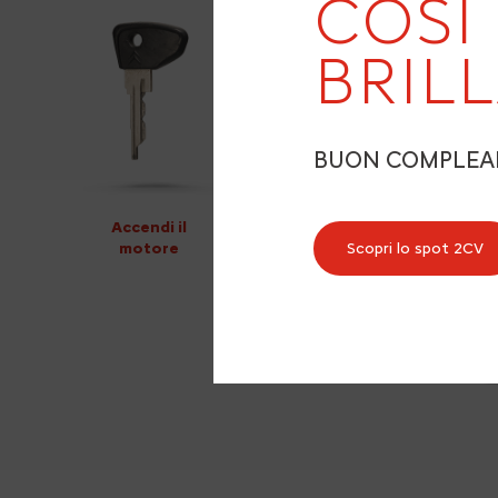
COSÌ
BRIL
BUON COMPLE
Accendi il
motore
Scopri lo spot 2CV