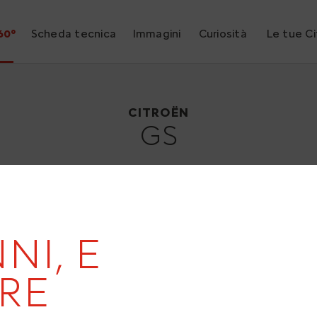
60°
Scheda tecnica
Immagini
Curiosità
Le tue C
Citroën GS
1970
CITROËN
GS
NI, E
RE