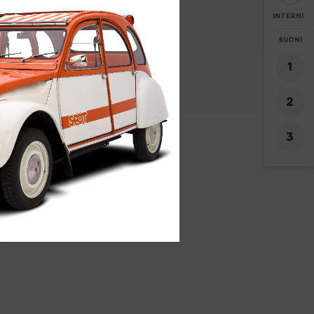
INTERNI
ZOOM
SUONI
+
-
0