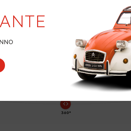
19
LANTE
7
ANNO
360°