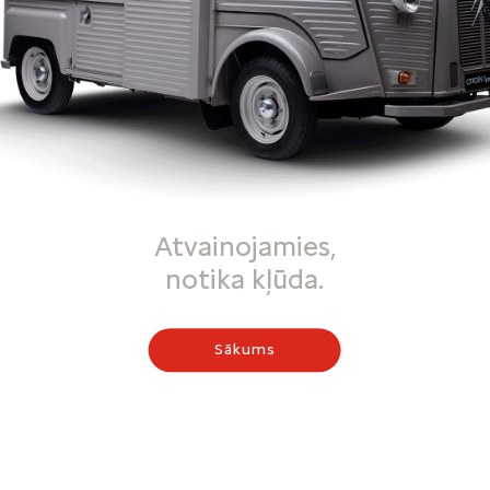
Atvainojamies,
notika kļūda.
Sākums