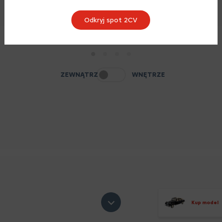
Odkryj spot 2CV
1
2
3
4
ZEWNĄTRZ
WNĘTRZE
Kup model