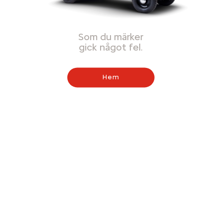
Som du märker
gick något fel.
Hem