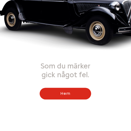
Som du märker
gick något fel.
Hem