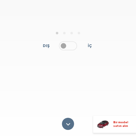
1
2
3
4
DIŞ
İÇ
Bir model
satın alın