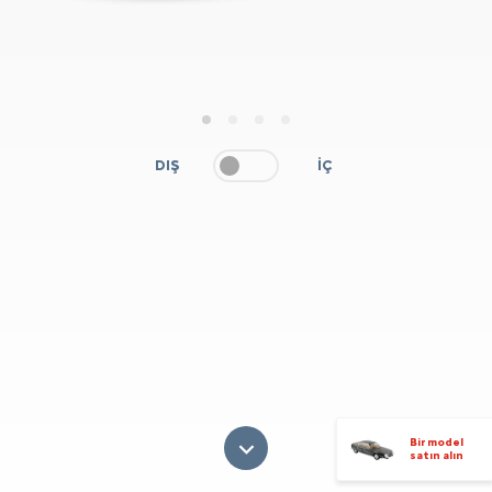
1
2
3
4
DIŞ
İÇ
Bir model
satın alın