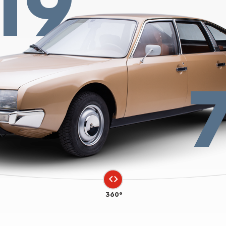
19
360°