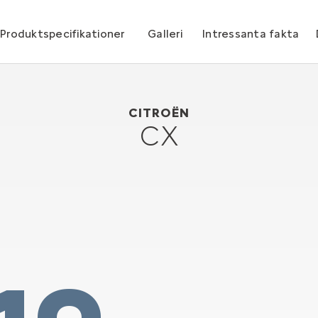
Produktspecifikationer
Galleri
Intressanta fakta
Citroën CX
1974
CITROËN
CX