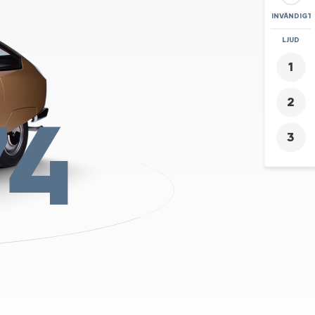
INVÄNDIGT
ZOOMA
LJUD
+
-
74